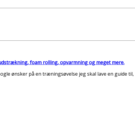
, udstrækning, foam rolling, opvarmning og meget mere.
le ønsker på en træningsøvelse jeg skal lave en guide til, 