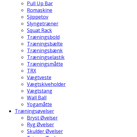
Pull Up Bar
Romaskine
Sjippetov
Slyngetræner
Squat Rack
Træningsbold
Træningsbælte
Træningsbænk
Træningselastik
Træningsmåtte
TRX
Vægtveste
Vægtskiveholder
Vægtstang
Wall Ball
Yogamåtte
Træningsøvelser
Bryst Øvelser
Ryg Øvelser
Skulder Øvelser