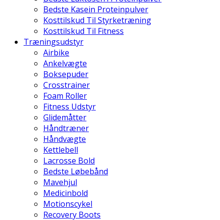
Bedste Kasein Proteinpulver
Kosttilskud Til Styrketræning
Kosttilskud Til Fitness
Træningsudstyr
Airbike
Ankelvægte
Boksepuder
Crosstrainer
Foam Roller
Fitness Udstyr
Glidemåtter
Håndtræner
Håndvægte
Kettlebell
Lacrosse Bold
Bedste Løbebånd
Mavehjul
Medicinbold
Motionscykel
Recovery Boots