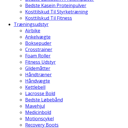
Bedste Kasein Proteinpulver
Kosttilskud Til Styrketræning
Kosttilskud Til Fitness
Træningsudstyr
Airbike
Ankelvægte
Boksepuder
Crosstrainer
Foam Roller
Fitness Udstyr
Glidemåtter
Håndtræner
Håndvægte
Kettlebell
Lacrosse Bold
Bedste Løbebånd
Mavehjul
Medicinbold
Motionscykel
Recovery Boots