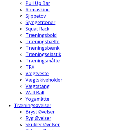
Pull Up Bar
Romaskine
Sjippetov
Slyngetræner
Squat Rack
Træningsbold
Træningsbælte
Træningsbænk
Træningselastik
Træningsmåtte
TRX
Vægtveste
Vægtskiveholder
Vægtstang
Wall Ball
Yogamåtte
Træningsøvelser
Bryst Øvelser
Ryg Øvelser
Skulder Øvelser