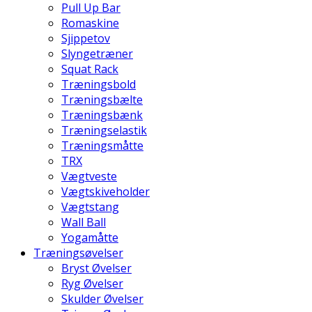
Pull Up Bar
Romaskine
Sjippetov
Slyngetræner
Squat Rack
Træningsbold
Træningsbælte
Træningsbænk
Træningselastik
Træningsmåtte
TRX
Vægtveste
Vægtskiveholder
Vægtstang
Wall Ball
Yogamåtte
Træningsøvelser
Bryst Øvelser
Ryg Øvelser
Skulder Øvelser