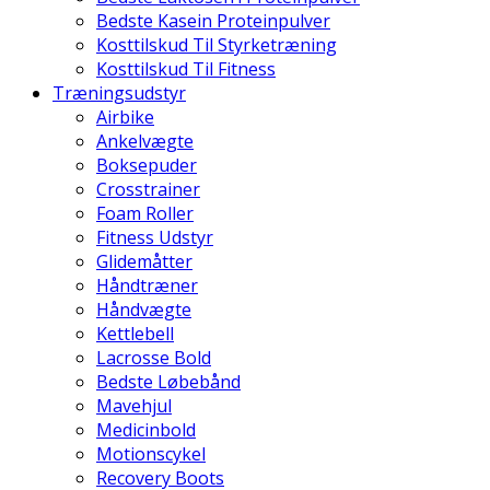
Bedste Kasein Proteinpulver
Kosttilskud Til Styrketræning
Kosttilskud Til Fitness
Træningsudstyr
Airbike
Ankelvægte
Boksepuder
Crosstrainer
Foam Roller
Fitness Udstyr
Glidemåtter
Håndtræner
Håndvægte
Kettlebell
Lacrosse Bold
Bedste Løbebånd
Mavehjul
Medicinbold
Motionscykel
Recovery Boots