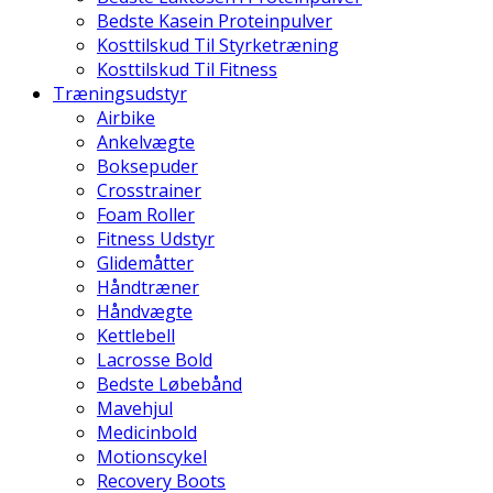
Bedste Kasein Proteinpulver
Kosttilskud Til Styrketræning
Kosttilskud Til Fitness
Træningsudstyr
Airbike
Ankelvægte
Boksepuder
Crosstrainer
Foam Roller
Fitness Udstyr
Glidemåtter
Håndtræner
Håndvægte
Kettlebell
Lacrosse Bold
Bedste Løbebånd
Mavehjul
Medicinbold
Motionscykel
Recovery Boots