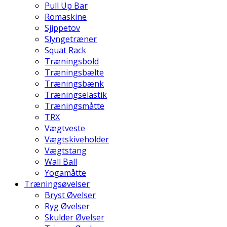
Pull Up Bar
Romaskine
Sjippetov
Slyngetræner
Squat Rack
Træningsbold
Træningsbælte
Træningsbænk
Træningselastik
Træningsmåtte
TRX
Vægtveste
Vægtskiveholder
Vægtstang
Wall Ball
Yogamåtte
Træningsøvelser
Bryst Øvelser
Ryg Øvelser
Skulder Øvelser