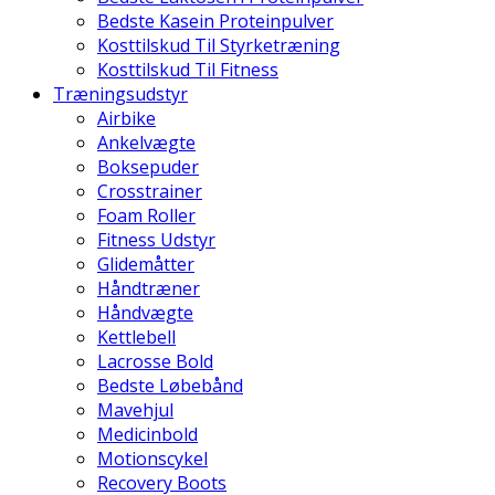
Bedste Kasein Proteinpulver
Kosttilskud Til Styrketræning
Kosttilskud Til Fitness
Træningsudstyr
Airbike
Ankelvægte
Boksepuder
Crosstrainer
Foam Roller
Fitness Udstyr
Glidemåtter
Håndtræner
Håndvægte
Kettlebell
Lacrosse Bold
Bedste Løbebånd
Mavehjul
Medicinbold
Motionscykel
Recovery Boots