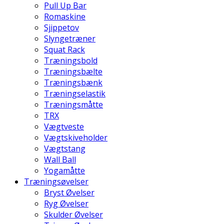
Pull Up Bar
Romaskine
Sjippetov
Slyngetræner
Squat Rack
Træningsbold
Træningsbælte
Træningsbænk
Træningselastik
Træningsmåtte
TRX
Vægtveste
Vægtskiveholder
Vægtstang
Wall Ball
Yogamåtte
Træningsøvelser
Bryst Øvelser
Ryg Øvelser
Skulder Øvelser