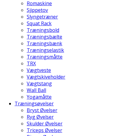
Romaskine
Sjippetov
Slyngetræner
Squat Rack
Træningsbold
Træningsbælte
Træningsbænk
Træningselastik
Træningsmåtte
TRX
Vægtveste
Vægtskiveholder
Vægtstang
Wall Ball
Yogamåtte
Træningsøvelser
Bryst Øvelser
Ryg Øvelser
Skulder Øvelser
Triceps Øvelser