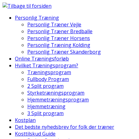
Skip
to
Personlig Træning
content
Personlig Træner Vejle
Personlig Træner Bredballe
Personlig Træner Horsens
Personlig Træning Kolding
Personlig Træner Skanderborg
Online Træningsforløb
Hvilket Træningsprogram?
Træningsprogram
Fullbody Program
2 Split program
Styrketræningsprogram
Hjemmetræningsprogram
Hjemmetræning
3 Split program
Kostplan
Det bedste nyhedsbrev for folk der træner
Kosttilskud Guide