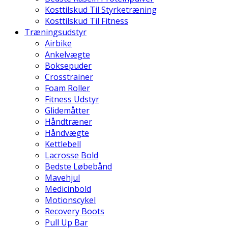
Kosttilskud Til Styrketræning
Kosttilskud Til Fitness
Træningsudstyr
Airbike
Ankelvægte
Boksepuder
Crosstrainer
Foam Roller
Fitness Udstyr
Glidemåtter
Håndtræner
Håndvægte
Kettlebell
Lacrosse Bold
Bedste Løbebånd
Mavehjul
Medicinbold
Motionscykel
Recovery Boots
Pull Up Bar