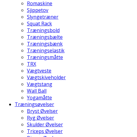
Romaskine
Sjippetov
Slyngetræner
Squat Rack
Træningsbold
Træningsbælte
Træningsbænk
Træningselastik
Træningsmåtte
TRX
Vægtveste
Vægtskiveholder
Vægtstang
Wall Ball
Yogamåtte
Træningsøvelser
Bryst Øvelser
Ryg Øvelser
Skulder Øvelser
Triceps Øvelser