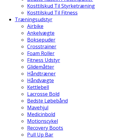
Kosttilskud Til Styrketræning
Kosttilskud Til Fitness
Træningsudstyr
Airbike
Ankelvægte
Boksepuder
Crosstrainer
Foam Roller
Fitness Udstyr
Glidemåtter
Håndtræner
Håndvægte
Kettlebell
Lacrosse Bold
Bedste Løbebånd
Mavehjul
Medicinbold
Motionscykel
Recovery Boots
Pull Up Bar