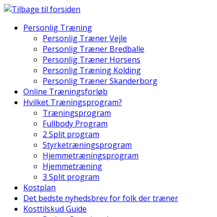
Skip
to
Personlig Træning
content
Personlig Træner Vejle
Personlig Træner Bredballe
Personlig Træner Horsens
Personlig Træning Kolding
Personlig Træner Skanderborg
Online Træningsforløb
Hvilket Træningsprogram?
Træningsprogram
Fullbody Program
2 Split program
Styrketræningsprogram
Hjemmetræningsprogram
Hjemmetræning
3 Split program
Kostplan
Det bedste nyhedsbrev for folk der træner
Kosttilskud Guide