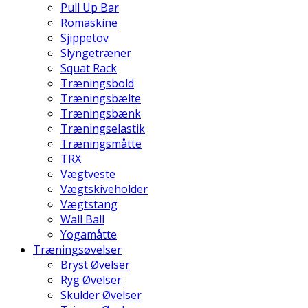
Pull Up Bar
Romaskine
Sjippetov
Slyngetræner
Squat Rack
Træningsbold
Træningsbælte
Træningsbænk
Træningselastik
Træningsmåtte
TRX
Vægtveste
Vægtskiveholder
Vægtstang
Wall Ball
Yogamåtte
Træningsøvelser
Bryst Øvelser
Ryg Øvelser
Skulder Øvelser