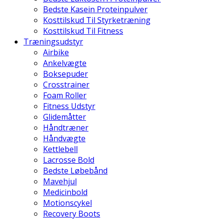
Bedste Kasein Proteinpulver
Kosttilskud Til Styrketræning
Kosttilskud Til Fitness
Træningsudstyr
Airbike
Ankelvægte
Boksepuder
Crosstrainer
Foam Roller
Fitness Udstyr
Glidemåtter
Håndtræner
Håndvægte
Kettlebell
Lacrosse Bold
Bedste Løbebånd
Mavehjul
Medicinbold
Motionscykel
Recovery Boots