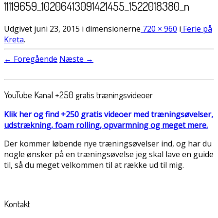
11119659_10206413091421455_1522018380_n
Udgivet
juni 23, 2015
i dimensionerne
720 × 960
i
Ferie på
Kreta
.
← Foregående
Næste →
YouTube Kanal +250 gratis træningsvideoer
Klik her og find +250 gratis videoer med træningsøvelser,
udstrækning, foam rolling, opvarmning og meget mere.
Der kommer løbende nye træningsøvelser ind, og har du
nogle ønsker på en træningsøvelse jeg skal lave en guide
til, så du meget velkommen til at række ud til mig.
Kontakt