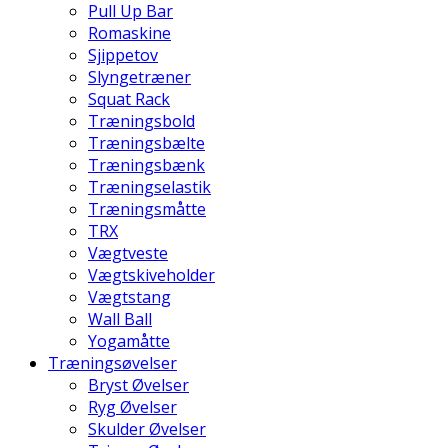
Pull Up Bar
Romaskine
Sjippetov
Slyngetræner
Squat Rack
Træningsbold
Træningsbælte
Træningsbænk
Træningselastik
Træningsmåtte
TRX
Vægtveste
Vægtskiveholder
Vægtstang
Wall Ball
Yogamåtte
Træningsøvelser
Bryst Øvelser
Ryg Øvelser
Skulder Øvelser