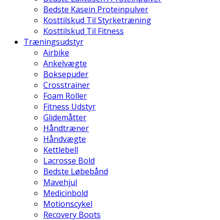
Bedste Kasein Proteinpulver
Kosttilskud Til Styrketræning
Kosttilskud Til Fitness
Træningsudstyr
Airbike
Ankelvægte
Boksepuder
Crosstrainer
Foam Roller
Fitness Udstyr
Glidemåtter
Håndtræner
Håndvægte
Kettlebell
Lacrosse Bold
Bedste Løbebånd
Mavehjul
Medicinbold
Motionscykel
Recovery Boots