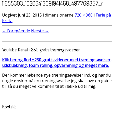
11655303_10206413091941468_497769357_n
Udgivet
juni 23, 2015
i dimensionerne
720 × 960
i
Ferie på
Kreta
.
← Foregående
Næste →
YouTube Kanal +250 gratis træningsvideoer
Klik her og find +250 gratis videoer med træningsøvelser,
udstrækning, foam rolling, opvarmning og meget mere.
Der kommer løbende nye træningsøvelser ind, og har du
nogle ønsker på en træningsøvelse jeg skal lave en guide
til, så du meget velkommen til at række ud til mig.
Kontakt