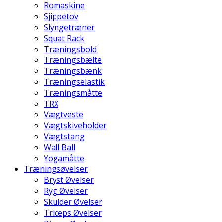
Romaskine
Sjippetov
Slyngetræner
Squat Rack
Træningsbold
Træningsbælte
Træningsbænk
Træningselastik
Træningsmåtte
TRX
Vægtveste
Vægtskiveholder
Vægtstang
Wall Ball
Yogamåtte
Træningsøvelser
Bryst Øvelser
Ryg Øvelser
Skulder Øvelser
Triceps Øvelser