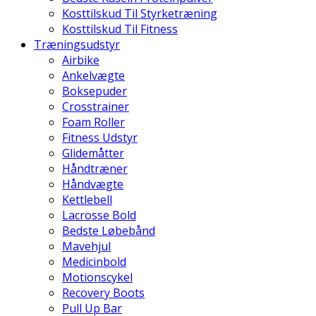
Kosttilskud Til Styrketræning
Kosttilskud Til Fitness
Træningsudstyr
Airbike
Ankelvægte
Boksepuder
Crosstrainer
Foam Roller
Fitness Udstyr
Glidemåtter
Håndtræner
Håndvægte
Kettlebell
Lacrosse Bold
Bedste Løbebånd
Mavehjul
Medicinbold
Motionscykel
Recovery Boots
Pull Up Bar