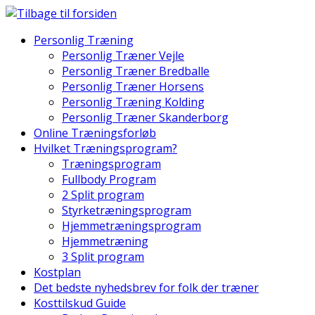
Skip
to
Personlig Træning
content
Personlig Træner Vejle
Personlig Træner Bredballe
Personlig Træner Horsens
Personlig Træning Kolding
Personlig Træner Skanderborg
Online Træningsforløb
Hvilket Træningsprogram?
Træningsprogram
Fullbody Program
2 Split program
Styrketræningsprogram
Hjemmetræningsprogram
Hjemmetræning
3 Split program
Kostplan
Det bedste nyhedsbrev for folk der træner
Kosttilskud Guide