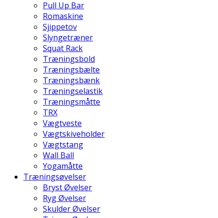
Pull Up Bar
Romaskine
Sjippetov
Slyngetræner
Squat Rack
Træningsbold
Træningsbælte
Træningsbænk
Træningselastik
Træningsmåtte
TRX
Vægtveste
Vægtskiveholder
Vægtstang
Wall Ball
Yogamåtte
Træningsøvelser
Bryst Øvelser
Ryg Øvelser
Skulder Øvelser