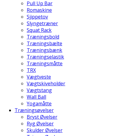
Pull Up Bar
Romaskine
Sjippetov
Slyngetræner
Squat Rack
Træningsbold
Træningsbælte
Træningsbænk
Træningselastik
Træningsmåtte
TRX
Vægtveste
Vægtskiveholder
Vægtstang
Wall Ball
Yogamåtte
Træningsøvelser
Bryst Øvelser
Ryg Øvelser
Skulder Øvelser