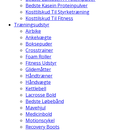
Bedste Kasein Proteinpulver
Kosttilskud Til Styrketræning
Kosttilskud Til Fitness
Træningsudstyr
Airbike
Ankelvægte
Boksepuder
Crosstrainer
Foam Roller
Fitness Udstyr
Glidemåtter
Håndtræner
Håndvægte
Kettlebell
Lacrosse Bold
Bedste Løbebånd
Mavehjul
Medicinbold
Motionscykel
Recovery Boots