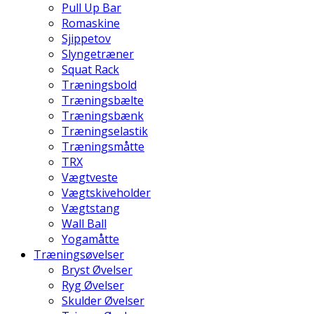
Pull Up Bar
Romaskine
Sjippetov
Slyngetræner
Squat Rack
Træningsbold
Træningsbælte
Træningsbænk
Træningselastik
Træningsmåtte
TRX
Vægtveste
Vægtskiveholder
Vægtstang
Wall Ball
Yogamåtte
Træningsøvelser
Bryst Øvelser
Ryg Øvelser
Skulder Øvelser