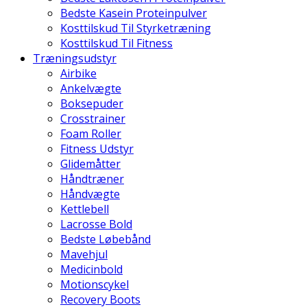
Bedste Kasein Proteinpulver
Kosttilskud Til Styrketræning
Kosttilskud Til Fitness
Træningsudstyr
Airbike
Ankelvægte
Boksepuder
Crosstrainer
Foam Roller
Fitness Udstyr
Glidemåtter
Håndtræner
Håndvægte
Kettlebell
Lacrosse Bold
Bedste Løbebånd
Mavehjul
Medicinbold
Motionscykel
Recovery Boots