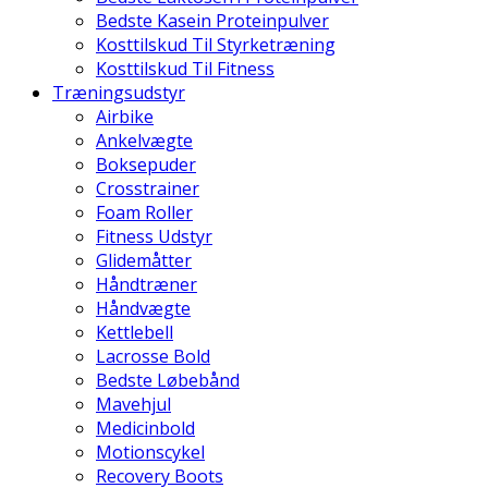
Bedste Kasein Proteinpulver
Kosttilskud Til Styrketræning
Kosttilskud Til Fitness
Træningsudstyr
Airbike
Ankelvægte
Boksepuder
Crosstrainer
Foam Roller
Fitness Udstyr
Glidemåtter
Håndtræner
Håndvægte
Kettlebell
Lacrosse Bold
Bedste Løbebånd
Mavehjul
Medicinbold
Motionscykel
Recovery Boots