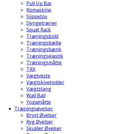
Pull Up Bar
Romaskine
Sjippetov
Slyngetræner
Squat Rack
Træningsbold
Træningsbælte
Træningsbænk
Træningselastik
Træningsmåtte
TRX
Vægtveste
Vægtskiveholder
Vægtstang
Wall Ball
Yogamåtte
Træningsøvelser
Bryst Øvelser
Ryg Øvelser
Skulder Øvelser