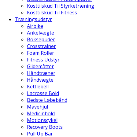
Kosttilskud Til Styrketræning
Kosttilskud Til Fitness
Træningsudstyr
Airbike
Ankelvægte
Boksepuder
Crosstrainer
Foam Roller
Fitness Udstyr
Glidemåtter
Håndtræner
Håndvægte
Kettlebell
Lacrosse Bold
Bedste Løbebånd
Mavehjul
Medicinbold
Motionscykel
Recovery Boots
Pull Up Bar