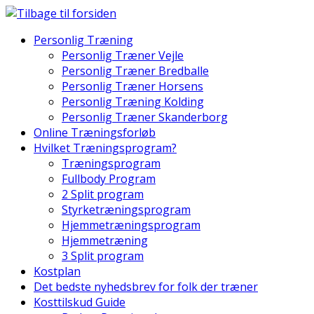
Skip
to
Personlig Træning
content
Personlig Træner Vejle
Personlig Træner Bredballe
Personlig Træner Horsens
Personlig Træning Kolding
Personlig Træner Skanderborg
Online Træningsforløb
Hvilket Træningsprogram?
Træningsprogram
Fullbody Program
2 Split program
Styrketræningsprogram
Hjemmetræningsprogram
Hjemmetræning
3 Split program
Kostplan
Det bedste nyhedsbrev for folk der træner
Kosttilskud Guide