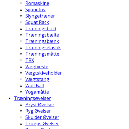
Romaskine
Sjippetov
Slyngetræner
Squat Rack
Træningsbold
Træningsbælte
Træningsbænk
Træningselastik
Træningsmåtte
TRX
Vægtveste
Vægtskiveholder
Vægtstang
Wall Ball
Yogamåtte
Træningsøvelser
Bryst Øvelser
Ryg Øvelser
Skulder Øvelser
Triceps Øvelser