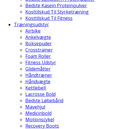
Bedste Kasein Proteinpulver
Kosttilskud Til Styrketræning
Kosttilskud Til Fitness
Træningsudstyr
Airbike
Ankelvægte
Boksepuder
Crosstrainer
Foam Roller
Fitness Udstyr
Glidemåtter
Håndtræner
Håndvægte
Kettlebell
Lacrosse Bold
Bedste Løbebånd
Mavehjul
Medicinbold
Motionscykel
Recovery Boots