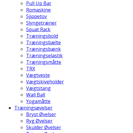
Pull Up Bar
Romaskine
Sjippetov
Slyngetræner
Squat Rack
Træningsbold
Træningsbælte
Træningsbænk
Træningselastik
Træningsmåtte
TRX
Vægtveste
Vægtskiveholder
Vægtstang
Wall Ball
Yogamåtte
Træningsøvelser
Bryst Øvelser
Ryg Øvelser
Skulder Øvelser