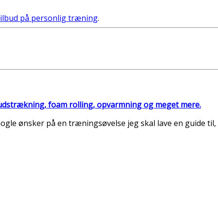
lbud på personlig træning
.
, udstrækning, foam rolling, opvarmning og meget mere.
le ønsker på en træningsøvelse jeg skal lave en guide til, 