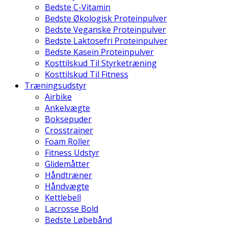
Bedste C-Vitamin
Bedste Økologisk Proteinpulver
Bedste Veganske Proteinpulver
Bedste Laktosefri Proteinpulver
Bedste Kasein Proteinpulver
Kosttilskud Til Styrketræning
Kosttilskud Til Fitness
Træningsudstyr
Airbike
Ankelvægte
Boksepuder
Crosstrainer
Foam Roller
Fitness Udstyr
Glidemåtter
Håndtræner
Håndvægte
Kettlebell
Lacrosse Bold
Bedste Løbebånd