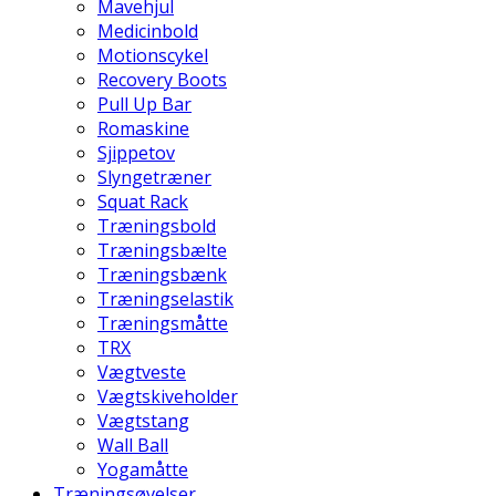
Mavehjul
Medicinbold
Motionscykel
Recovery Boots
Pull Up Bar
Romaskine
Sjippetov
Slyngetræner
Squat Rack
Træningsbold
Træningsbælte
Træningsbænk
Træningselastik
Træningsmåtte
TRX
Vægtveste
Vægtskiveholder
Vægtstang
Wall Ball
Yogamåtte
Træningsøvelser