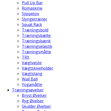
Pull Up Bar
Romaskine
Sjippetov
Slyngetræner
Squat Rack
Træningsbold
Træningsbælte
Træningsbænk
Træningselastik
Træningsmåtte
TRX
Vægtveste
Vægtskiveholder
Vægtstang
Wall Ball
Yogamåtte
Træningsøvelser
Bryst Øvelser
Ryg Øvelser
Skulder Øvelser