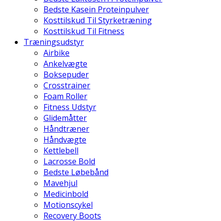
Bedste Kasein Proteinpulver
Kosttilskud Til Styrketræning
Kosttilskud Til Fitness
Træningsudstyr
Airbike
Ankelvægte
Boksepuder
Crosstrainer
Foam Roller
Fitness Udstyr
Glidemåtter
Håndtræner
Håndvægte
Kettlebell
Lacrosse Bold
Bedste Løbebånd
Mavehjul
Medicinbold
Motionscykel
Recovery Boots