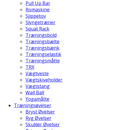
Pull Up Bar
Romaskine
Sjippetov
Slyngetræner
Squat Rack
Træningsbold
Træningsbælte
Træningsbænk
Træningselastik
Træningsmåtte
TRX
Vægtveste
Vægtskiveholder
Vægtstang
Wall Ball
Yogamåtte
Træningsøvelser
Bryst Øvelser
Ryg Øvelser
Skulder Øvelser