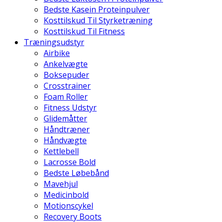
Bedste Kasein Proteinpulver
Kosttilskud Til Styrketræning
Kosttilskud Til Fitness
Træningsudstyr
Airbike
Ankelvægte
Boksepuder
Crosstrainer
Foam Roller
Fitness Udstyr
Glidemåtter
Håndtræner
Håndvægte
Kettlebell
Lacrosse Bold
Bedste Løbebånd
Mavehjul
Medicinbold
Motionscykel
Recovery Boots