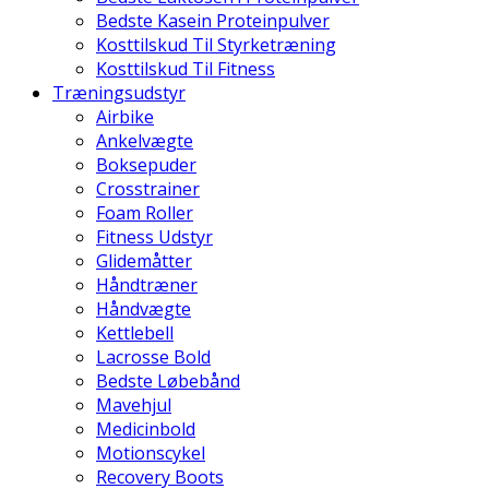
Bedste Kasein Proteinpulver
Kosttilskud Til Styrketræning
Kosttilskud Til Fitness
Træningsudstyr
Airbike
Ankelvægte
Boksepuder
Crosstrainer
Foam Roller
Fitness Udstyr
Glidemåtter
Håndtræner
Håndvægte
Kettlebell
Lacrosse Bold
Bedste Løbebånd
Mavehjul
Medicinbold
Motionscykel
Recovery Boots