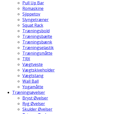
Pull Up Bar
Romaskine
Sjippetov
Slyngetræner
Squat Rack
Træningsbold
Træningsbælte
Træningsbænk
Træningselastik
Træningsmåtte
TRX
Vægtveste
Vægtskiveholder
Vægtstang
Wall Ball
Yogamåtte
Træningsøvelser
Bryst Øvelser
Ryg Øvelser
Skulder Øvelser