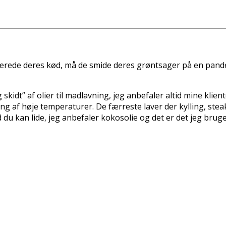
berede deres kød, må de smide deres grøntsager på en pande
skidt” af olier til madlavning, jeg anbefaler altid mine klie
g af høje temperaturer. De færreste laver der kylling, steak m
u kan lide, jeg anbefaler kokosolie og det er det jeg bruger