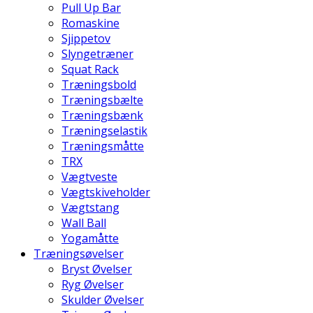
Pull Up Bar
Romaskine
Sjippetov
Slyngetræner
Squat Rack
Træningsbold
Træningsbælte
Træningsbænk
Træningselastik
Træningsmåtte
TRX
Vægtveste
Vægtskiveholder
Vægtstang
Wall Ball
Yogamåtte
Træningsøvelser
Bryst Øvelser
Ryg Øvelser
Skulder Øvelser