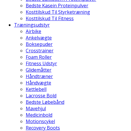
Bedste Kasein Proteinpulver
Kosttilskud Til Styrketræning
Kosttilskud Til Fitness
Træningsudstyr
Airbike
Ankelvægte
Boksepuder
Crosstrainer
Foam Roller
Fitness Udstyr
Glidemåtter
Håndtræner
Håndvægte
Kettlebell
Lacrosse Bold
Bedste Løbebånd
Mavehjul
Medicinbold
Motionscykel
Recovery Boots