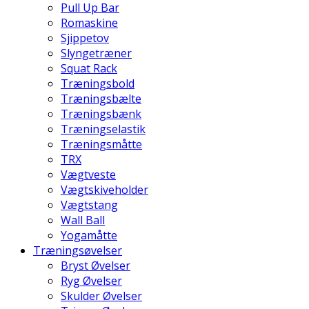
Pull Up Bar
Romaskine
Sjippetov
Slyngetræner
Squat Rack
Træningsbold
Træningsbælte
Træningsbænk
Træningselastik
Træningsmåtte
TRX
Vægtveste
Vægtskiveholder
Vægtstang
Wall Ball
Yogamåtte
Træningsøvelser
Bryst Øvelser
Ryg Øvelser
Skulder Øvelser