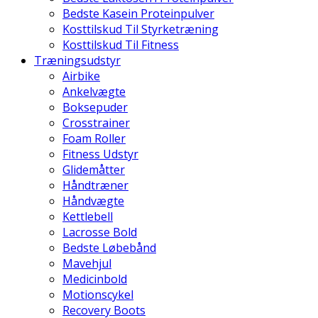
Bedste Kasein Proteinpulver
Kosttilskud Til Styrketræning
Kosttilskud Til Fitness
Træningsudstyr
Airbike
Ankelvægte
Boksepuder
Crosstrainer
Foam Roller
Fitness Udstyr
Glidemåtter
Håndtræner
Håndvægte
Kettlebell
Lacrosse Bold
Bedste Løbebånd
Mavehjul
Medicinbold
Motionscykel
Recovery Boots