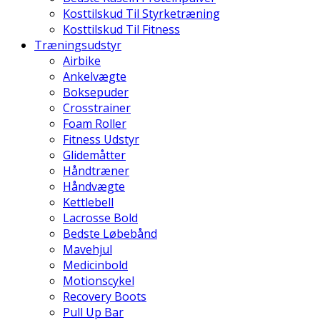
Kosttilskud Til Styrketræning
Kosttilskud Til Fitness
Træningsudstyr
Airbike
Ankelvægte
Boksepuder
Crosstrainer
Foam Roller
Fitness Udstyr
Glidemåtter
Håndtræner
Håndvægte
Kettlebell
Lacrosse Bold
Bedste Løbebånd
Mavehjul
Medicinbold
Motionscykel
Recovery Boots
Pull Up Bar