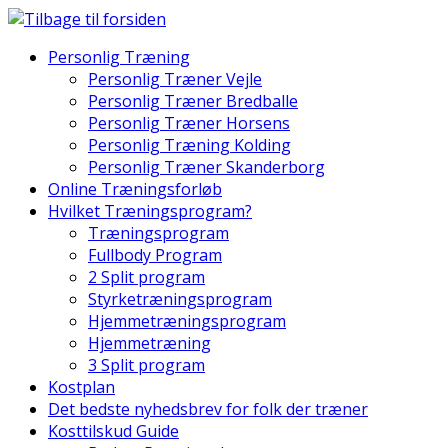
Skip
to
Personlig Træning
content
Personlig Træner Vejle
Personlig Træner Bredballe
Personlig Træner Horsens
Personlig Træning Kolding
Personlig Træner Skanderborg
Online Træningsforløb
Hvilket Træningsprogram?
Træningsprogram
Fullbody Program
2 Split program
Styrketræningsprogram
Hjemmetræningsprogram
Hjemmetræning
3 Split program
Kostplan
Det bedste nyhedsbrev for folk der træner
Kosttilskud Guide