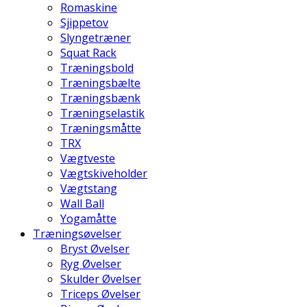
Romaskine
Sjippetov
Slyngetræner
Squat Rack
Træningsbold
Træningsbælte
Træningsbænk
Træningselastik
Træningsmåtte
TRX
Vægtveste
Vægtskiveholder
Vægtstang
Wall Ball
Yogamåtte
Træningsøvelser
Bryst Øvelser
Ryg Øvelser
Skulder Øvelser
Triceps Øvelser