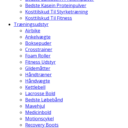
Bedste Kasein Proteinpulver
Kosttilskud Til Styrketræning
Kosttilskud Til Fitness
Træningsudstyr
Airbike
Ankelvægte
Boksepuder
Crosstrainer
Foam Roller
Fitness Udstyr
Glidemåtter
Håndtræner
Håndvægte
Kettlebell
Lacrosse Bold
Bedste Løbebånd
Mavehjul
Medicinbold
Motionscykel
Recovery Boots