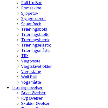
Pull Up Bar
Romaskine
Sjippetov
Slyngetræner
Squat Rack
Træningsbold
Træningsbælte
Træningsbænk
Træningselastik
Træningsmåtte
TRX
Vægtveste
Vægtskiveholder
Vægtstang
Wall Ball
Yogamåtte
Træningsøvelser
Bryst Øvelser
Ryg Øvelser
Skulder Øvelser