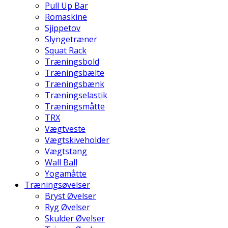
Pull Up Bar
Romaskine
Sjippetov
Slyngetræner
Squat Rack
Træningsbold
Træningsbælte
Træningsbænk
Træningselastik
Træningsmåtte
TRX
Vægtveste
Vægtskiveholder
Vægtstang
Wall Ball
Yogamåtte
Træningsøvelser
Bryst Øvelser
Ryg Øvelser
Skulder Øvelser