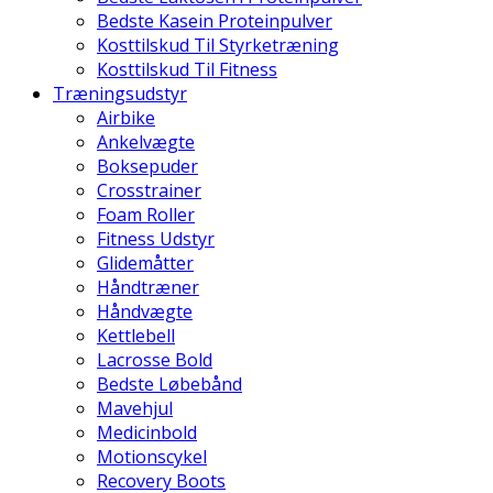
Bedste Kasein Proteinpulver
Kosttilskud Til Styrketræning
Kosttilskud Til Fitness
Træningsudstyr
Airbike
Ankelvægte
Boksepuder
Crosstrainer
Foam Roller
Fitness Udstyr
Glidemåtter
Håndtræner
Håndvægte
Kettlebell
Lacrosse Bold
Bedste Løbebånd
Mavehjul
Medicinbold
Motionscykel
Recovery Boots