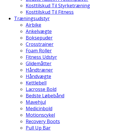
Kosttilskud Til Styrketræning
Kosttilskud Til Fitness
Træningsudstyr
Airbike
Ankelvægte
Boksepuder
Crosstrainer
Foam Roller
Fitness Udstyr
Glidemåtter
Håndtræner
Håndvægte
Kettlebell
Lacrosse Bold
Bedste Løbebånd
Mavehjul
Medicinbold
Motionscykel
Recovery Boots
Pull Up Bar