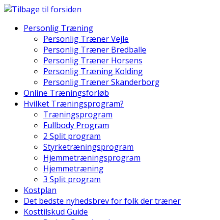
Skip
to
Personlig Træning
content
Personlig Træner Vejle
Personlig Træner Bredballe
Personlig Træner Horsens
Personlig Træning Kolding
Personlig Træner Skanderborg
Online Træningsforløb
Hvilket Træningsprogram?
Træningsprogram
Fullbody Program
2 Split program
Styrketræningsprogram
Hjemmetræningsprogram
Hjemmetræning
3 Split program
Kostplan
Det bedste nyhedsbrev for folk der træner
Kosttilskud Guide