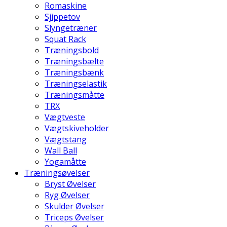
Romaskine
Sjippetov
Slyngetræner
Squat Rack
Træningsbold
Træningsbælte
Træningsbænk
Træningselastik
Træningsmåtte
TRX
Vægtveste
Vægtskiveholder
Vægtstang
Wall Ball
Yogamåtte
Træningsøvelser
Bryst Øvelser
Ryg Øvelser
Skulder Øvelser
Triceps Øvelser