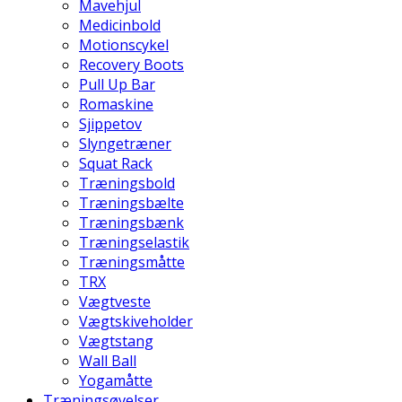
Mavehjul
Medicinbold
Motionscykel
Recovery Boots
Pull Up Bar
Romaskine
Sjippetov
Slyngetræner
Squat Rack
Træningsbold
Træningsbælte
Træningsbænk
Træningselastik
Træningsmåtte
TRX
Vægtveste
Vægtskiveholder
Vægtstang
Wall Ball
Yogamåtte
Træningsøvelser