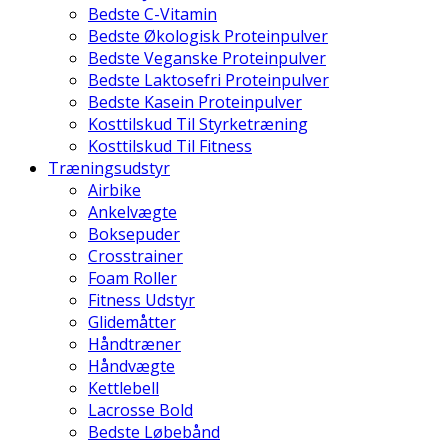
Bedste C-Vitamin
Bedste Økologisk Proteinpulver
Bedste Veganske Proteinpulver
Bedste Laktosefri Proteinpulver
Bedste Kasein Proteinpulver
Kosttilskud Til Styrketræning
Kosttilskud Til Fitness
Træningsudstyr
Airbike
Ankelvægte
Boksepuder
Crosstrainer
Foam Roller
Fitness Udstyr
Glidemåtter
Håndtræner
Håndvægte
Kettlebell
Lacrosse Bold
Bedste Løbebånd