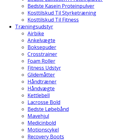
Bedste Kasein Proteinpulver
Kosttilskud Til Styrketræning
Kosttilskud Til Fitness
Træningsudstyr
Airbike
Ankelvægte
Boksepuder
Crosstrainer
Foam Roller
Fitness Udstyr
Glidemåtter
Håndtræner
Håndvægte
Kettlebell
Lacrosse Bold
Bedste Løbebånd
Mavehjul
Medicinbold
Motionscykel
Recovery Boots