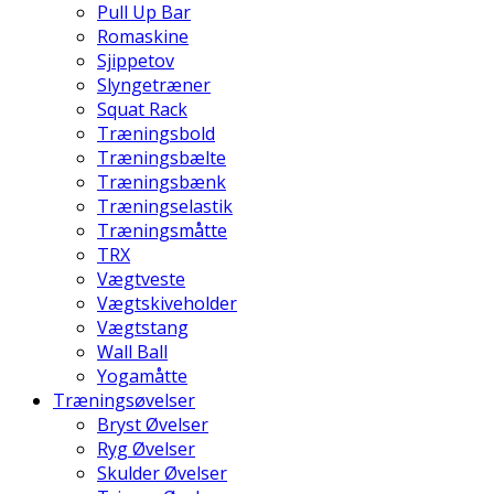
Pull Up Bar
Romaskine
Sjippetov
Slyngetræner
Squat Rack
Træningsbold
Træningsbælte
Træningsbænk
Træningselastik
Træningsmåtte
TRX
Vægtveste
Vægtskiveholder
Vægtstang
Wall Ball
Yogamåtte
Træningsøvelser
Bryst Øvelser
Ryg Øvelser
Skulder Øvelser