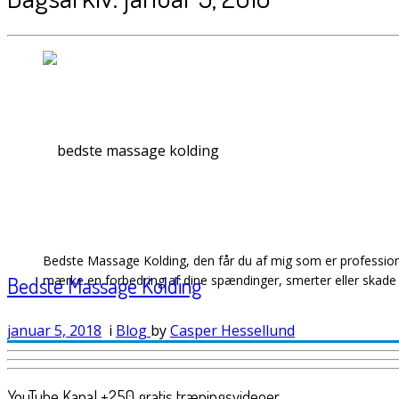
Bedste Massage Kolding, den får du af mig som er professione
Bedste Massage Kolding
mærke en forbedring af dine spændinger, smerter eller skad
januar 5, 2018
i
Blog
by
Casper Hessellund
YouTube Kanal +250 gratis træningsvideoer