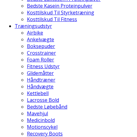
Bedste Kasein Proteinpulver
Kosttilskud Til Styrketræning
Kosttilskud Til Fitness
Træningsudstyr
Airbike
Ankelvægte
Boksepuder
Crosstrainer
Foam Roller
Fitness Udstyr
Glidemåtter
Håndtræner
Håndvægte
Kettlebell
Lacrosse Bold
Bedste Løbebånd
Mavehjul
Medicinbold
Motionscykel
Recovery Boots