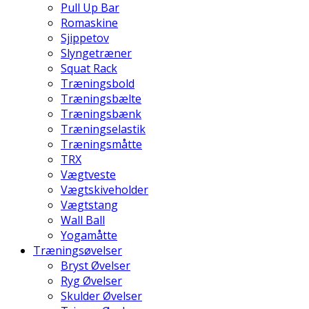
Pull Up Bar
Romaskine
Sjippetov
Slyngetræner
Squat Rack
Træningsbold
Træningsbælte
Træningsbænk
Træningselastik
Træningsmåtte
TRX
Vægtveste
Vægtskiveholder
Vægtstang
Wall Ball
Yogamåtte
Træningsøvelser
Bryst Øvelser
Ryg Øvelser
Skulder Øvelser