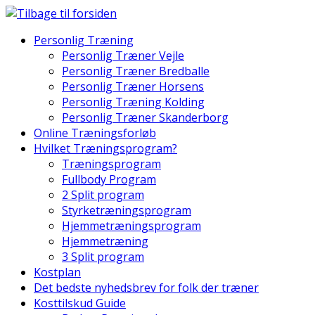
Skip
to
Personlig Træning
content
Personlig Træner Vejle
Personlig Træner Bredballe
Personlig Træner Horsens
Personlig Træning Kolding
Personlig Træner Skanderborg
Online Træningsforløb
Hvilket Træningsprogram?
Træningsprogram
Fullbody Program
2 Split program
Styrketræningsprogram
Hjemmetræningsprogram
Hjemmetræning
3 Split program
Kostplan
Det bedste nyhedsbrev for folk der træner
Kosttilskud Guide