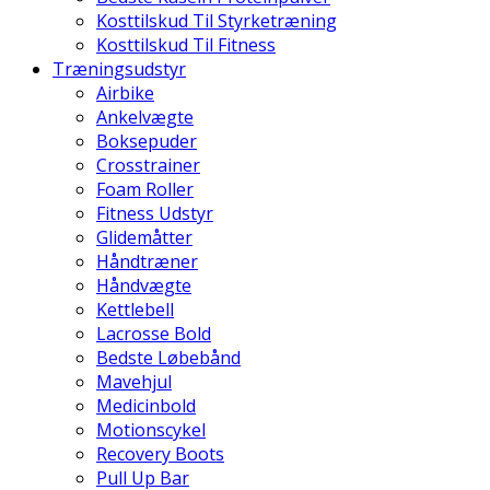
Kosttilskud Til Styrketræning
Kosttilskud Til Fitness
Træningsudstyr
Airbike
Ankelvægte
Boksepuder
Crosstrainer
Foam Roller
Fitness Udstyr
Glidemåtter
Håndtræner
Håndvægte
Kettlebell
Lacrosse Bold
Bedste Løbebånd
Mavehjul
Medicinbold
Motionscykel
Recovery Boots
Pull Up Bar