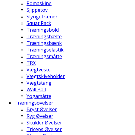
Romaskine
Sjippetov
Slyngetræner
Squat Rack
Træningsbold
Træningsbælte
Træningsbænk
Træningselastik
Træningsmåtte
TRX
Vægtveste
Vægtskiveholder
Vægtstang
Wall Ball
Yogamåtte
Træningsøvelser
Bryst Øvelser
Ryg Øvelser
Skulder Øvelser
Triceps Øvelser