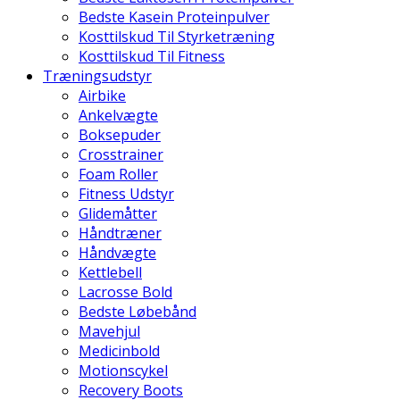
Bedste Kasein Proteinpulver
Kosttilskud Til Styrketræning
Kosttilskud Til Fitness
Træningsudstyr
Airbike
Ankelvægte
Boksepuder
Crosstrainer
Foam Roller
Fitness Udstyr
Glidemåtter
Håndtræner
Håndvægte
Kettlebell
Lacrosse Bold
Bedste Løbebånd
Mavehjul
Medicinbold
Motionscykel
Recovery Boots