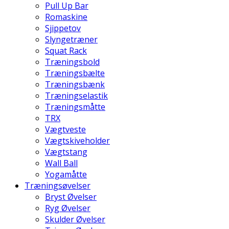
Pull Up Bar
Romaskine
Sjippetov
Slyngetræner
Squat Rack
Træningsbold
Træningsbælte
Træningsbænk
Træningselastik
Træningsmåtte
TRX
Vægtveste
Vægtskiveholder
Vægtstang
Wall Ball
Yogamåtte
Træningsøvelser
Bryst Øvelser
Ryg Øvelser
Skulder Øvelser