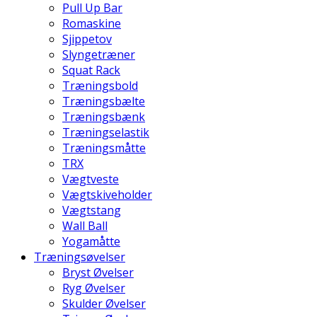
Pull Up Bar
Romaskine
Sjippetov
Slyngetræner
Squat Rack
Træningsbold
Træningsbælte
Træningsbænk
Træningselastik
Træningsmåtte
TRX
Vægtveste
Vægtskiveholder
Vægtstang
Wall Ball
Yogamåtte
Træningsøvelser
Bryst Øvelser
Ryg Øvelser
Skulder Øvelser