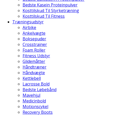
Bedste Kasein Proteinpulver
Kosttilskud Til Styrketræning
Kosttilskud Til Fitness
Træningsudstyr
Airbike
Ankelvægte
Boksepuder
Crosstrainer
Foam Roller
Fitness Udstyr
Glidemåtter
Håndtræner
Håndvægte
Kettlebell
Lacrosse Bold
Bedste Løbebånd
Mavehjul
Medicinbold
Motionscykel
Recovery Boots