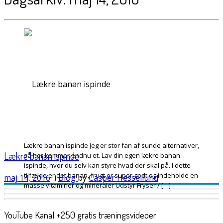
Lækre banan ispinde Jeg er stor fan af sunde alternativer,
Lækre banan ispinde
så her kommer endnu et. Lav din egen lækre banan
ispinde, hvor du selv kan styre hvad der skal på. I dette
tilfælde er det banan, frugt er super godt og indeholde en
maj 14, 2016
i
Blog
by
Casper Hessellund
masse vitaminer og mineraler Udstyr Fryser / […]
YouTube Kanal +250 gratis træningsvideoer