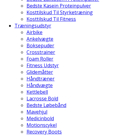
Bedste Kasein Proteinpulver
Kosttilskud Til Styrketræning
Kosttilskud Til Fitness
Træningsudstyr
Airbike
Ankelvægte
Boksepuder
Crosstrainer
Foam Roller
Fitness Udstyr
Glidemåtter
Håndtræner
Håndvægte
Kettlebell
Lacrosse Bold
Bedste Løbebånd
Mavehjul
Medicinbold
Motionscykel
Recovery Boots