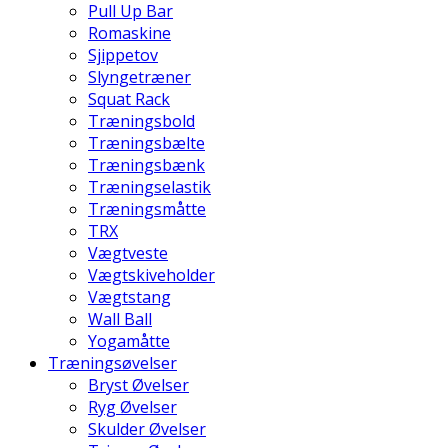
Pull Up Bar
Romaskine
Sjippetov
Slyngetræner
Squat Rack
Træningsbold
Træningsbælte
Træningsbænk
Træningselastik
Træningsmåtte
TRX
Vægtveste
Vægtskiveholder
Vægtstang
Wall Ball
Yogamåtte
Træningsøvelser
Bryst Øvelser
Ryg Øvelser
Skulder Øvelser