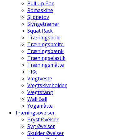
Pull Up Bar
Romaskine
Sjippetov
Slyngetræner
Squat Rack
Træningsbold
Træningsbælte
Træningsbænk
Træningselastik
Træningsmåtte
TRX
Vægtveste
Vægtskiveholder
Vægtstang
Wall Ball
Yogamåtte
Træningsøvelser
Bryst Øvelser
Ryg Øvelser
Skulder Øvelser