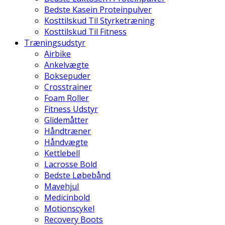
Bedste Kasein Proteinpulver
Kosttilskud Til Styrketræning
Kosttilskud Til Fitness
Træningsudstyr
Airbike
Ankelvægte
Boksepuder
Crosstrainer
Foam Roller
Fitness Udstyr
Glidemåtter
Håndtræner
Håndvægte
Kettlebell
Lacrosse Bold
Bedste Løbebånd
Mavehjul
Medicinbold
Motionscykel
Recovery Boots