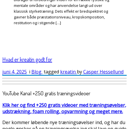
mentale områder og har anvendelse langt ud over
klassisk styrketræning. Dets effekt er bredspektret og
gavner både præstationsniveau, kropskomposition,
restitution og i stigende […]
Hvad er kreatin godt for
juni 4, 2025
i
Blog
tagged
kreatin
by
Casper Hessellund
YouTube Kanal +250 gratis træningsvideoer
Klik her og find +250 gratis videoer med træningsøvelser,
udstrækning, foam rolling, opvarmning og meget mere.
Der kommer løbende nye træningsøvelser ind, og har du
nogle ønsker på en træningsøvelse jeg skal lave en guide