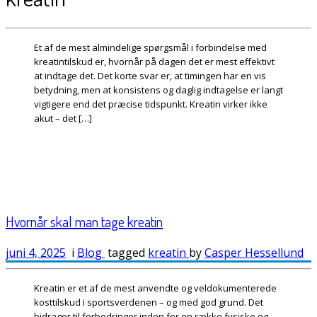
Et af de mest almindelige spørgsmål i forbindelse med
kreatintilskud er, hvornår på dagen det er mest effektivt
at indtage det. Det korte svar er, at timingen har en vis
betydning, men at konsistens og daglig indtagelse er langt
vigtigere end det præcise tidspunkt. Kreatin virker ikke
akut – det […]
Hvornår skal man tage kreatin
juni 4, 2025
i
Blog
tagged
kreatin
by
Casper Hessellund
Kreatin er et af de mest anvendte og veldokumenterede
kosttilskud i sportsverdenen – og med god grund. Det
bidrager til forbedringer inden for en række fysiske og