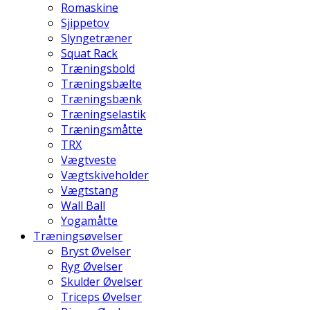
Romaskine
Sjippetov
Slyngetræner
Squat Rack
Træningsbold
Træningsbælte
Træningsbænk
Træningselastik
Træningsmåtte
TRX
Vægtveste
Vægtskiveholder
Vægtstang
Wall Ball
Yogamåtte
Træningsøvelser
Bryst Øvelser
Ryg Øvelser
Skulder Øvelser
Triceps Øvelser