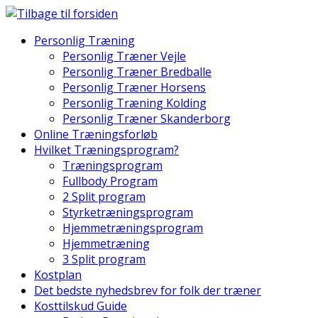
Skip
to
Personlig Træning
content
Personlig Træner Vejle
Personlig Træner Bredballe
Personlig Træner Horsens
Personlig Træning Kolding
Personlig Træner Skanderborg
Online Træningsforløb
Hvilket Træningsprogram?
Træningsprogram
Fullbody Program
2 Split program
Styrketræningsprogram
Hjemmetræningsprogram
Hjemmetræning
3 Split program
Kostplan
Det bedste nyhedsbrev for folk der træner
Kosttilskud Guide