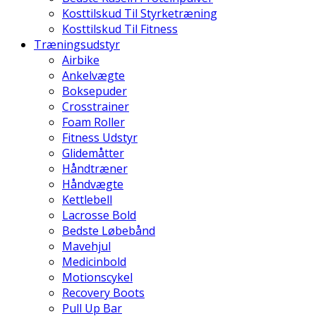
Kosttilskud Til Styrketræning
Kosttilskud Til Fitness
Træningsudstyr
Airbike
Ankelvægte
Boksepuder
Crosstrainer
Foam Roller
Fitness Udstyr
Glidemåtter
Håndtræner
Håndvægte
Kettlebell
Lacrosse Bold
Bedste Løbebånd
Mavehjul
Medicinbold
Motionscykel
Recovery Boots
Pull Up Bar