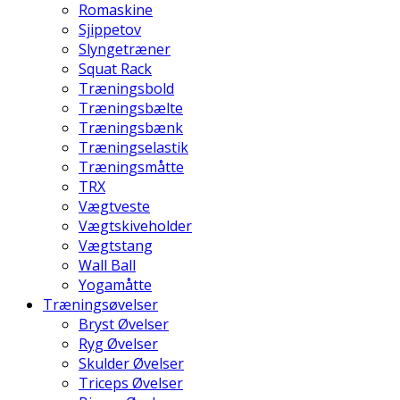
Romaskine
Sjippetov
Slyngetræner
Squat Rack
Træningsbold
Træningsbælte
Træningsbænk
Træningselastik
Træningsmåtte
TRX
Vægtveste
Vægtskiveholder
Vægtstang
Wall Ball
Yogamåtte
Træningsøvelser
Bryst Øvelser
Ryg Øvelser
Skulder Øvelser
Triceps Øvelser