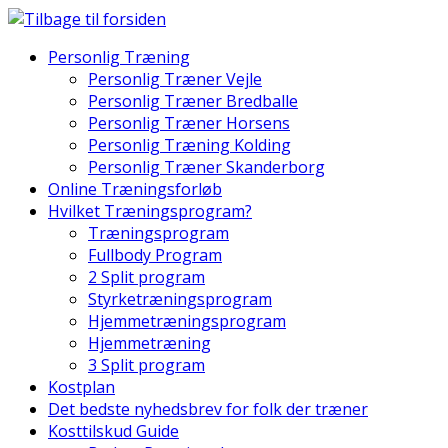
Skip
to
Personlig Træning
content
Personlig Træner Vejle
Personlig Træner Bredballe
Personlig Træner Horsens
Personlig Træning Kolding
Personlig Træner Skanderborg
Online Træningsforløb
Hvilket Træningsprogram?
Træningsprogram
Fullbody Program
2 Split program
Styrketræningsprogram
Hjemmetræningsprogram
Hjemmetræning
3 Split program
Kostplan
Det bedste nyhedsbrev for folk der træner
Kosttilskud Guide