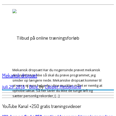
Mekanisk dropsæt Har du nogensinde prøvet mekanisk
Mekanisk dropsæt
dropsæt? Hvis ikke så skal du prøve programmet, jeg
smider op længere nede. Mekaniske dropsæt kommer til
at være et syre helvede i dine muskler, målet er nemlig at
juli 29, 2016
i
Blog
by
Casper Hessellund
ophobe laktat. Så her laver du ikke de tunge løft og
sætter personlig rekorder, […]
YouTube Kanal +250 gratis træningsvideoer