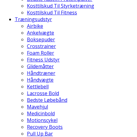
Kosttilskud Til Styrketræning
Kosttilskud Til Fitness
Træningsudstyr
Airbike
Ankelvægte
Boksepuder
Crosstrainer
Foam Roller
Fitness Udstyr
Glidemåtter
Håndtræner
Håndvægte
Kettlebell
Lacrosse Bold
Bedste Løbebånd
Mavehjul
Medicinbold
Motionscykel
Recovery Boots
Pull Up Bar