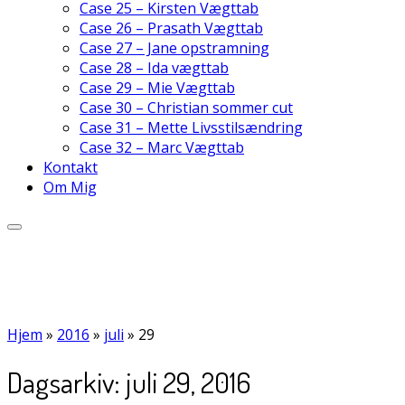
Case 25 – Kirsten Vægttab
Case 26 – Prasath Vægttab
Case 27 – Jane opstramning
Case 28 – Ida vægttab
Case 29 – Mie Vægttab
Case 30 – Christian sommer cut
Case 31 – Mette Livsstilsændring
Case 32 – Marc Vægttab
Kontakt
Om Mig
Hjem
»
2016
»
juli
»
29
Dagsarkiv:
juli 29, 2016