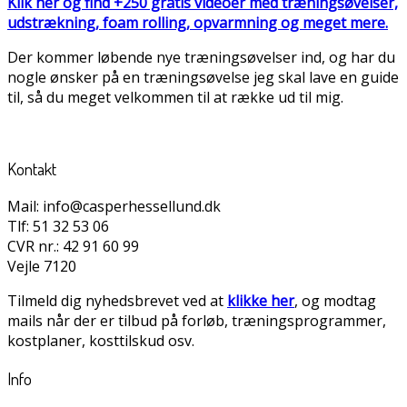
Klik her og find +250 gratis videoer med træningsøvelser,
udstrækning, foam rolling, opvarmning og meget mere.
Der kommer løbende nye træningsøvelser ind, og har du
nogle ønsker på en træningsøvelse jeg skal lave en guide
til, så du meget velkommen til at række ud til mig.
Kontakt
Mail: info@casperhessellund.dk
Tlf: 51 32 53 06
CVR nr.: 42 91 60 99
Vejle 7120
Tilmeld dig nyhedsbrevet ved at
klikke her
, og modtag
mails når der er tilbud på forløb, træningsprogrammer,
kostplaner, kosttilskud osv.
Info